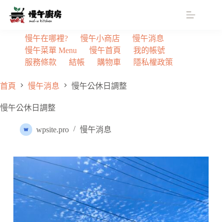
跳
至
主
慢午在哪裡?
慢午小商店
慢午消息
要
慢午菜單 Menu
慢午首頁
我的帳號
內
服務條款
結帳
購物車
隱私權政策
容
首頁
慢午消息
慢午公休日調整
慢午公休日調整
wpsite.pro
慢午消息