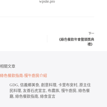
wpsite.pro
下一
《綠色餐飲年會暨頒獎典
禮》
相關文章
綠色餐飲指南-慢午廚房介紹
GDG
,
信義鄉美食
,
創意料理
,
卡里布安村
,
原主住
民料理
,
友善石虎宣言
,
布農族
,
慢午廚房
,
綠色餐
廳
,
綠色餐飲指南
,
綠食宣言