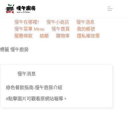
跳
至
主
慢午在哪裡?
慢午小商店
慢午消息
要
慢午菜單 Menu
慢午首頁
我的帳號
內
服務條款
結帳
購物車
隱私權政策
容
標籤
慢午廚房
慢午消息
綠色餐飲指南-慢午廚房介紹
#點擊圖片可觀看原網站報導。