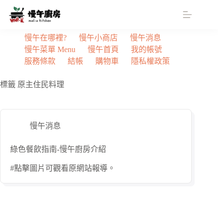
跳
至
主
慢午在哪裡?
慢午小商店
慢午消息
要
慢午菜單 Menu
慢午首頁
我的帳號
內
服務條款
結帳
購物車
隱私權政策
容
標籤
原主住民料理
慢午消息
綠色餐飲指南-慢午廚房介紹
#點擊圖片可觀看原網站報導。