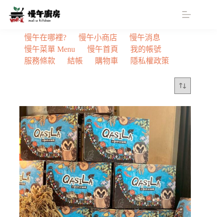
跳
至
主
慢午在哪裡?
慢午小商店
慢午消息
要
慢午菜單 Menu
慢午首頁
我的帳號
內
服務條款
結帳
購物車
隱私權政策
容