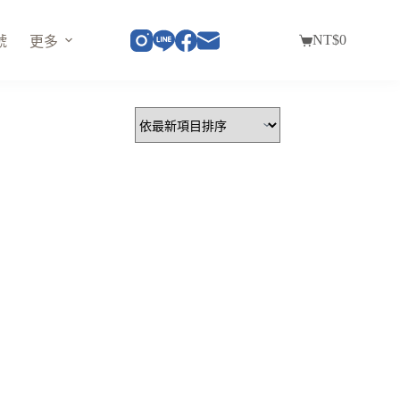
NT$
0
號
更多
購
物
車