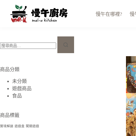
跳
至
慢午在哪裡?
慢
主
要
內
搜
容
尋
關
鍵
字:
商品分類
未分類
遊戲商品
食品
商品標籤
實境解謎
遊戲盒
闖關遊戲