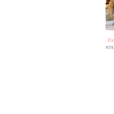
《Q
NT$